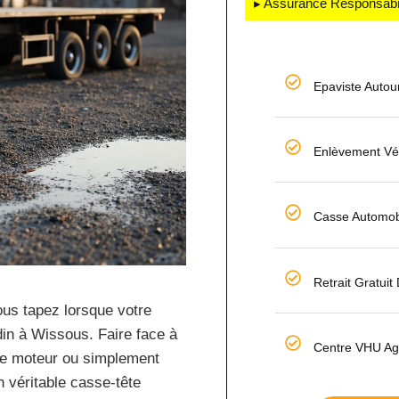
▸ Assurance Responsabili
Epaviste Autou
Enlèvement Vé
Casse Automob
Retrait Gratui
ous tapez lorsque votre
din à Wissous. Faire face à
Centre VHU Ag
nne moteur ou simplement
n véritable casse-tête