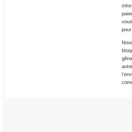
info
paie
vous
pour
Nous
bloq
gêna
auto
l’en
com