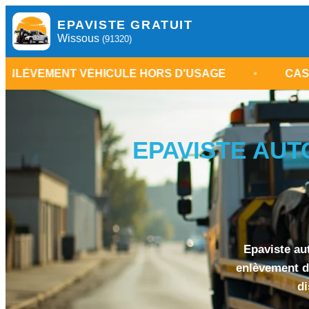
EPAVISTE GRATUIT
Wissous
(91320)
 VÉHICULE HORS D'USAGE
•
CASSE AUTOMOBI
EPAVISTE AUT
Epaviste au
enlèvement d’
di