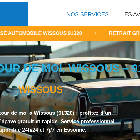
NOS SERVICES
LES AV
LE WISSOUS 91320
•
RETRAIT GRATUIT D'ÉPA
OUR DE MOI, WISSOUS – 9
WISSOUS
tour de moi à Wissous (91320) : profitez d’un
épave gratuit et rapide. Service professionnel
sponible 24h/24 et 7j/7 en Essonne.