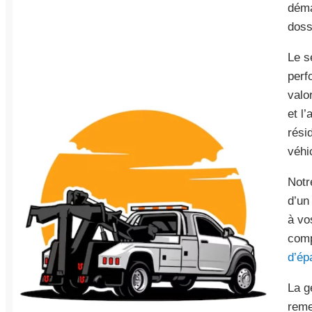
déma
doss
Le s
perf
valo
et l
rési
véhi
Notr
d’u
à vo
comp
d’ép
La g
reme