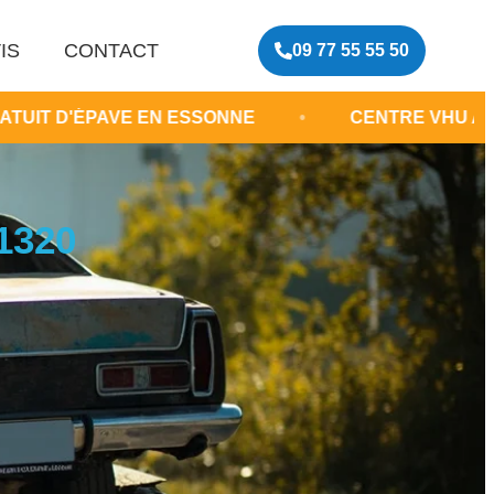
IS
CONTACT
09 77 55 55 50
VE EN ESSONNE
•
CENTRE VHU AGRÉÉ ÎLE-DE-
1320