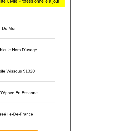
té Civile Professionnelle à jour
r De Moi
hicule Hors D'usage
ile Wissous 91320
t D'épave En Essonne
réé Île-De-France