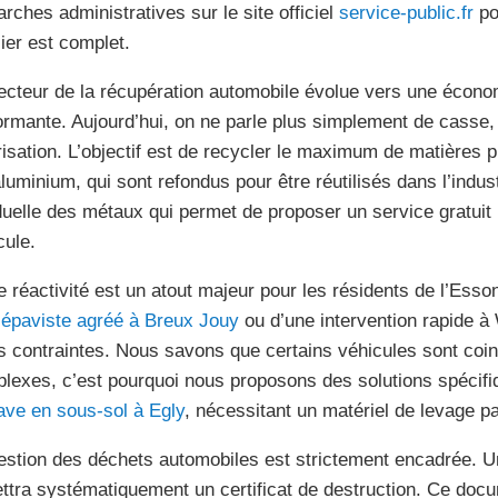
rches administratives sur le site officiel
service-public.fr
po
ier est complet.
ecteur de la récupération automobile évolue vers une économ
ormante. Aujourd’hui, on ne parle plus simplement de casse,
risation. L’objectif est de recycler le maximum de matières 
’aluminium, qui sont refondus pour être réutilisés dans l’indust
duelle des métaux qui permet de proposer un service gratuit p
cule.
e réactivité est un atout majeur pour les résidents de l’Es
n
épaviste agréé à Breux Jouy
ou d’une intervention rapide 
s contraintes. Nous savons que certains véhicules sont coi
lexes, c’est pourquoi nous proposons des solutions spécif
ave en sous-sol à Egly
, nécessitant un matériel de levage par
estion des déchets automobiles est strictement encadrée. U
ttra systématiquement un certificat de destruction. Ce doc