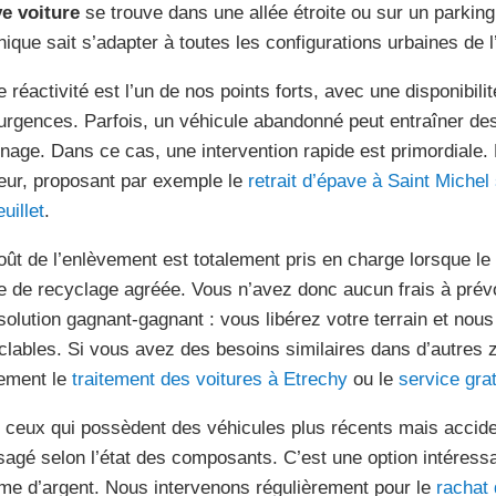
e voiture
se trouve dans une allée étroite ou sur un parking
nique sait s’adapter à toutes les configurations urbaines de 
e réactivité est l’un de nos points forts, avec une disponibili
urgences. Parfois, un véhicule abandonné peut entraîner de
inage. Dans ce cas, une intervention rapide est primordiale
eur, proposant par exemple le
retrait d’épave à Saint Michel
uillet
.
oût de l’enlèvement est totalement pris en charge lorsque le 
ère de recyclage agréée. Vous n’avez donc aucun frais à prév
solution gagnant-gagnant : vous libérez votre terrain et no
clables. Si vous avez des besoins similaires dans d’autres
ement le
traitement des voitures à Etrechy
ou le
service grat
 ceux qui possèdent des véhicules plus récents mais acciden
sagé selon l’état des composants. C’est une option intéressa
e d’argent. Nous intervenons régulièrement pour le
rachat 