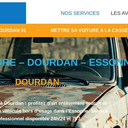
NOS SERVICES
LES AV
•
METTRE SA VOITURE À LA CASSE GRATUITEM
URE – DOURDAN – ESSON
DOURDAN
à Dourdan : profitez d’un enlèvement gratuit et
e véhicule hors d’usage dans l’Essonne. Service
fessionnel disponible 24h/24 et 7j/7.