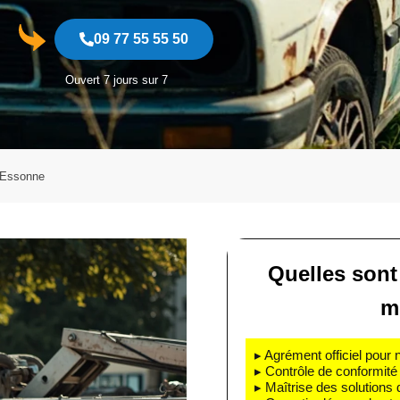
09 77 55 55 50
Ouvert 7 jours sur 7
 Essonne
Quelles sont
m
▸ Agrément officiel pour 
▸ Contrôle de conformité 
▸ Maîtrise des solutions