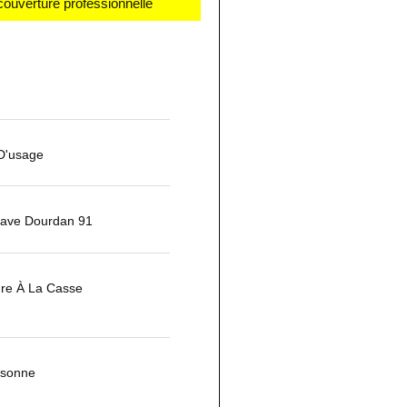
couverture professionnelle
 D'usage
ave Dourdan 91
ure À La Casse
ssonne