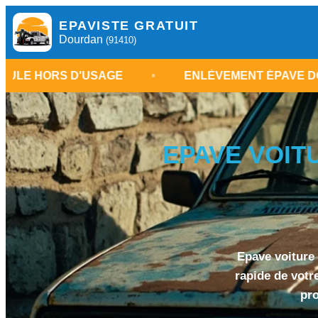
EPAVISTE GRATUIT
Dourdan
(91410)
D'USAGE
•
ENLÈVEMENT ÉPAVE DOURDAN 91
EPAVE VOIT
Epave voiture 
rapide de votr
pro