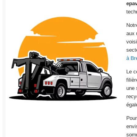
epav
tech
Notr
aux 
vois
sect
à Bre
Le c
fili
une 
recy
égal
Pour
envi
somm