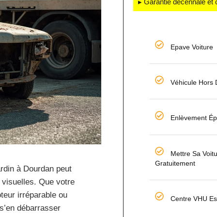
▸ Garantie décennale et 
Epave Voiture
Véhicule Hors
Enlèvement Ép
Mettre Sa Voit
Gratuitement
ardin à Dourdan peut
 visuelles. Que votre
teur irréparable ou
Centre VHU E
 s’en débarrasser