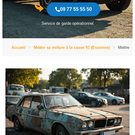
09 77 55 55 50
Service de garde opérationnel
Accueil
Mettre sa voiture à la casse 91 (Essonne)
Mettre sa