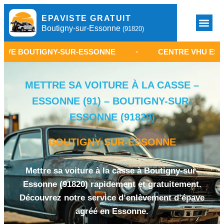
EPAVISTE GRATUIT
Boutigny-sur-Essonne
(91820)
GNY-SUR-ESSONNE
•
CENTRE VHU ESSONNE 91
METTRE SA VOITURE À LA CASSE –
ESSONNE (91) – BOUTIGNY-SUR-
ESSONNE (91820)
BOUTIGNY-SUR-ESSONNE
Mettre sa voiture à la casse à Boutigny-sur-
Essonne (91820) rapidement et gratuitement.
Découvrez notre service d’enlèvement d’épave
agréé en Essonne.