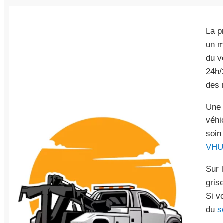
La p
un m
du v
24h/
des 
Une 
véhi
soin
VHU
Sur 
gris
Si v
du
s