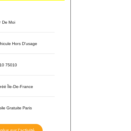
r De Moi
hicule Hors D'usage
 10 75010
réé Île-De-France
le Gratuite Paris
plus sur l'activité