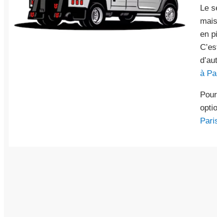
Le s
mais
en p
C’es
d’au
à Pa
Pour
opti
Pari