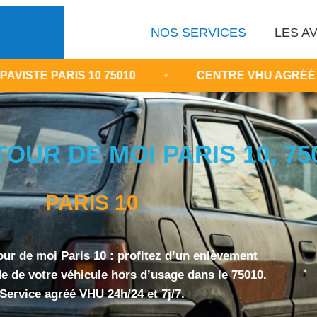
NOS SERVICES
LES AV
 10 75010
•
CENTRE VHU AGRÉÉ ÎLE-DE-FRAN
OUR DE MOI PARIS 10, 75
PARIS 10
our de moi Paris 10 : profitez d’un enlèvement
ide de votre véhicule hors d’usage dans le 75010.
Service agréé VHU 24h/24 et 7j/7.