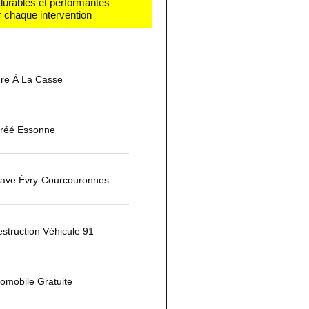
 durables et performantes
 chaque intervention
ure À La Casse
réé Essonne
ave Évry-Courcouronnes
estruction Véhicule 91
tomobile Gratuite