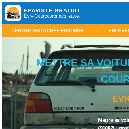
EPAVISTE GRATUIT
Évry-Courcouronnes
(91002)
VHU AGRÉÉ ESSONNE
•
ENLÈVEMENT ÉPAVE 
METTRE SA VOITU
COUR
ÉV
Mettre sa vo
(91002) : pro