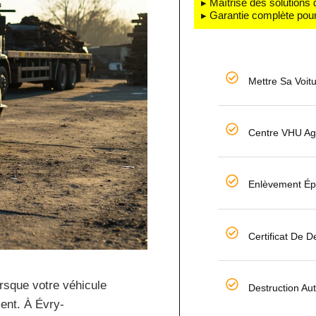
▸ Maîtrise des solutions
▸ Garantie complète pour
Mettre Sa Voit
Centre VHU Ag
Enlèvement Ép
Certificat De D
rsque votre véhicule
Destruction Au
ment. À Évry-