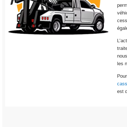
perm
véhi
cess
égal
L’ac
trai
nous
les 
Pour
cass
est 