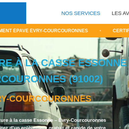
NOS SERVICES
LES AV
ÉVRY-COURCOURONNES
•
CERTIFICAT DE DEST
RE À LA CASSE ESSONNE 
COURONNES (91002)
RY-COURCOURONNES
iture à la casse Essonne – Évry-Courcouronnes
fitez d’un enlèvement gratuit et rapide de votre