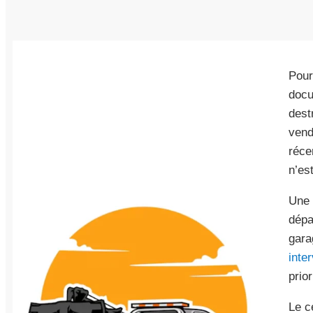
Pou
docu
dest
vend
réce
n’est
Une 
dépa
gara
inte
prio
Le c