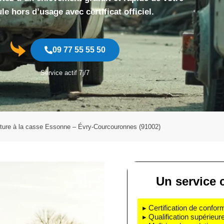
le hors d’usage avec certificat officiel.
09 77 55 55 50
Service actif 7j/7
iture à la casse Essonne – Évry-Courcouronnes (91002)
Un service c
▸ Certification de confo
▸ Qualification supérieur