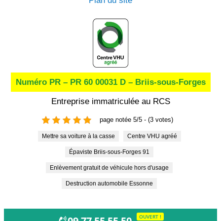
Plan du site
Numéro PR – PR 60 00031 D – Briis-sous-Forges
Entreprise immatriculée au RCS
page notée 5/5 - (3 votes)
Mettre sa voiture à la casse
Centre VHU agréé
Épaviste Briis-sous-Forges 91
Enlèvement gratuit de véhicule hors d'usage
Destruction automobile Essonne
OUVERT !
09 77 55 55 50