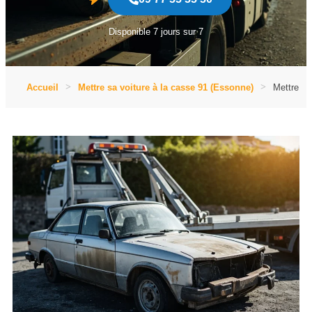
Disponible 7 jours sur 7
Accueil
Mettre sa voiture à la casse 91 (Essonne)
Mettre sa