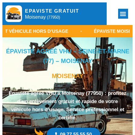
EPAVISTE GRATUIT
Moisenay
(77950)
ULE HORS D'USAGE
•
ÉPAVISTE MOISENAY 77
ÉPAVISTE AGRÉÉ VHU – SEINE-ET-MARNE
(77) – MOISENAY
MOISENAY
Épaviste agréé VHU à Moisenay (77950) : profitez
d’un enlèvement gratuit et rapide de votre
véhicule hors d’usage. Service professionnel et
certifié.
09 77 55 55 50