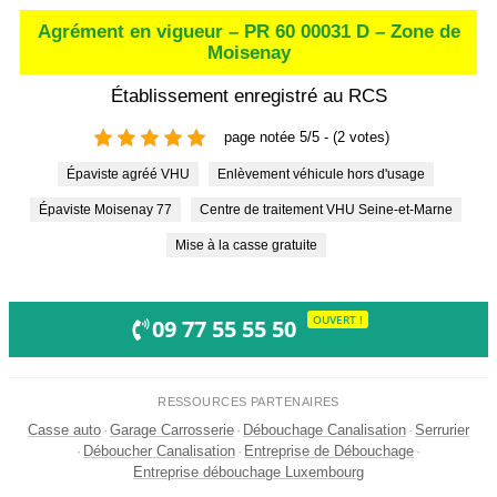
Agrément en vigueur – PR 60 00031 D – Zone de
Moisenay
Établissement enregistré au RCS
page notée 5/5 - (2 votes)
Épaviste agréé VHU
Enlèvement véhicule hors d'usage
Épaviste Moisenay 77
Centre de traitement VHU Seine-et-Marne
Mise à la casse gratuite
OUVERT !
09 77 55 55 50
RESSOURCES PARTENAIRES
Casse auto
·
Garage Carrosserie
·
Débouchage Canalisation
·
Serrurier
·
Déboucher Canalisation
·
Entreprise de Débouchage
·
Entreprise débouchage Luxembourg