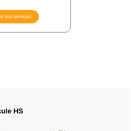
ir nos services
cule HS