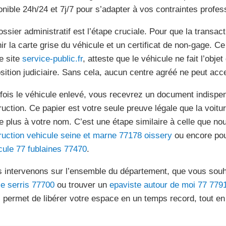
onible 24h/24 et 7j/7 pour s’adapter à vos contraintes profes
ossier administratif est l’étape cruciale. Pour que la transac
nir la carte grise du véhicule et un certificat de non-gage. Ce
le site
service-public.fr
, atteste que le véhicule ne fait l’obje
sition judiciaire. Sans cela, aucun centre agréé ne peut acce
fois le véhicule enlevé, vous recevrez un document indispensa
ruction. Ce papier est votre seule preuve légale que la voiture
re plus à votre nom. C’est une étape similaire à celle que n
ruction vehicule seine et marne 77178 oissery
ou encore pou
cule 77 fublaines 77470
.
 intervenons sur l’ensemble du département, que vous souh
e serris 77700
ou trouver un
epaviste autour de moi 77 77
 permet de libérer votre espace en un temps record, tout en