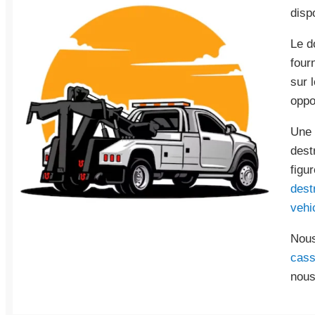
disp
Le d
four
sur 
oppo
Une 
dest
figu
dest
vehi
Nous
cass
nous