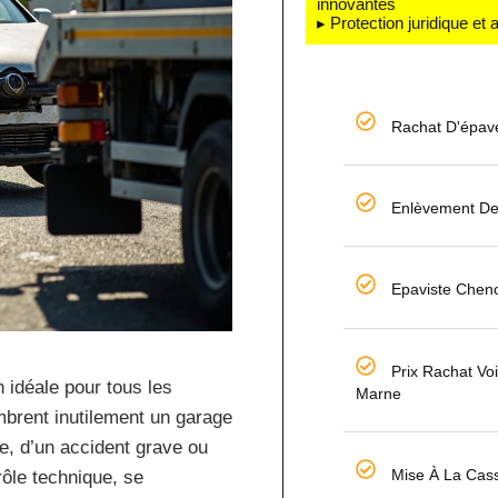
innovantes
▸ Protection juridique et
Rachat D'épav
Enlèvement De
Epaviste Chen
Prix Rachat Vo
 idéale pour tous les
Marne
ombrent inutilement un garage
le, d’un accident grave ou
Mise À La Cas
rôle technique, se