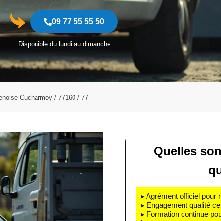
09 77 55 55 50
Disponible du lundi au dimanche
enoise-Cucharmoy / 77160 / 77
Quelles son
qu
▸ Agrément officiel pour 
▸ Engagement qualité cert
▸ Formation continue pou