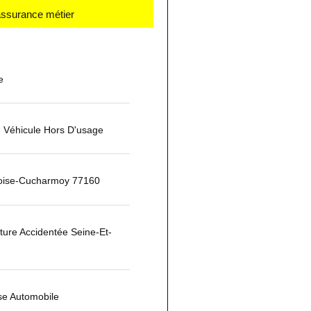
 assurance métier
e
 Véhicule Hors D'usage
oise-Cucharmoy 77160
iture Accidentée Seine-Et-
se Automobile