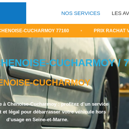
NOS SERVICES
LES AV
CHARMOY 77160
•
PRIX RACHAT VOITURE ACCI
HENOISE-CUCHARMOY / 77
ENOISE-CUCHARMOY
e à Chenoise-Cucharmoy : profitez d’un service
it et légal pour débarrasser votre véhicule hors
d’usage en Seine-et-Marne.