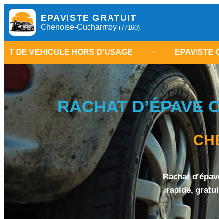
EPAVISTE GRATUIT
Chenoise-Cucharmoy
(77160)
ULE HORS D'USAGE
•
EPAVISTE CHENOISE-CU
RACHAT D’ÉPAVE C
CH
Rachat d’épav
rapide, gratu