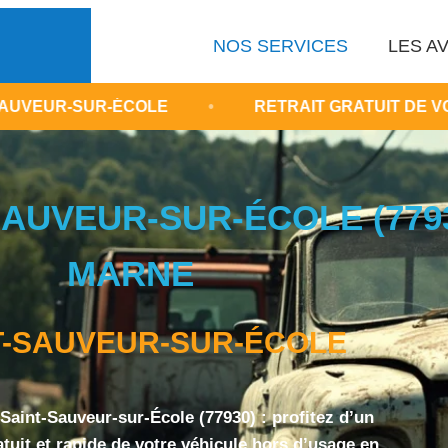
NOS SERVICES
LES AV
-ÉCOLE
•
RETRAIT GRATUIT DE VOITURE ACCID
AUVEUR-SUR-ÉCOLE (77930
MARNE
T-SAUVEUR-SUR-ÉCOLE
Saint-Sauveur-sur-École (77930) : profitez d’un
tuit et rapide de votre véhicule hors d’usage en