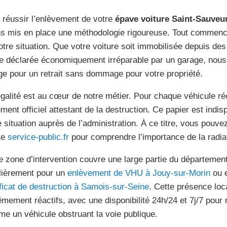
 réussir l’enlèvement de votre
épave voiture Saint-Sauveur
s mis en place une méthodologie rigoureuse. Tout commence
otre situation. Que votre voiture soit immobilisée depuis de
re déclarée économiquement irréparable par un garage, nous
ge pour un retrait sans dommage pour votre propriété.
égalité est au cœur de notre métier. Pour chaque véhicule r
ment officiel attestant de la destruction. Ce papier est indis
e situation auprès de l’administration. À ce titre, vous pouv
ite
service-public.fr
pour comprendre l’importance de la radiat
e zone d’intervention couvre une large partie du départemen
lièrement pour un
enlèvement de VHU à Jouy-sur-Morin
ou e
ificat de destruction à Samois-sur-Seine
. Cette présence loc
êmement réactifs, avec une disponibilité 24h/24 et 7j/7 pour
e un véhicule obstruant la voie publique.