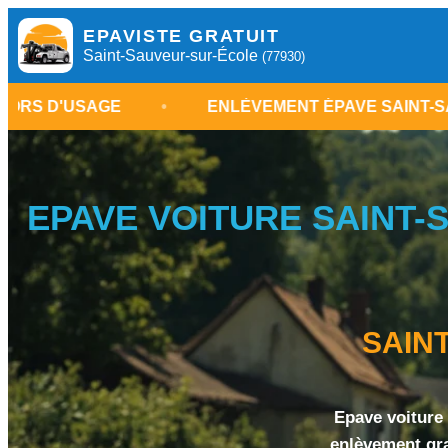
EPAVISTE GRATUIT
Saint-Sauveur-sur-École
(77930)
E
•
ENLÈVEMENT ÉPAVE SAINT-SAUVEUR-SUR
EPAVE VOITURE SAINT-S
SAIN
Epave voiture 
enlèvement gra