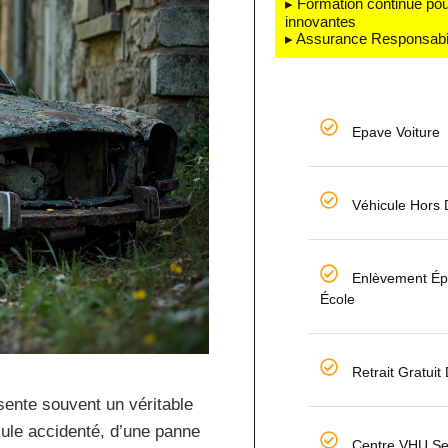
▸ Formation continue pou
innovantes
▸ Assurance Responsabili
Epave Voiture
Véhicule Hors
Enlèvement Ép
École
Retrait Gratuit
ente souvent un véritable
icule accidenté, d’une panne
Centre VHU Se