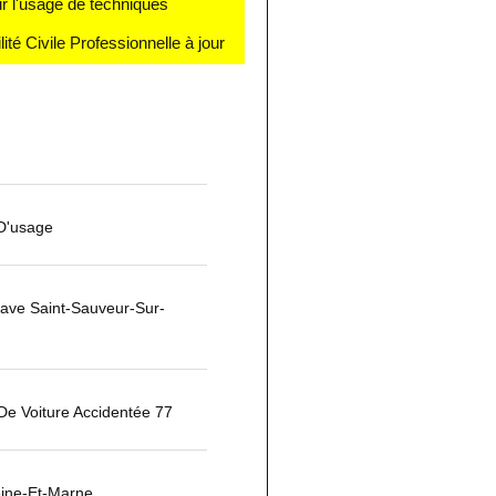
r l'usage de techniques
té Civile Professionnelle à jour
 D'usage
ave Saint-Sauveur-Sur-
 De Voiture Accidentée 77
ine-Et-Marne