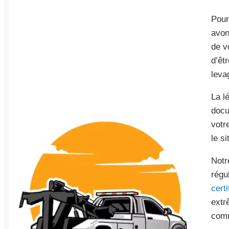
Pour
avon
de v
d’êt
leva
La l
docu
votr
le s
Notr
régu
cert
extr
comm