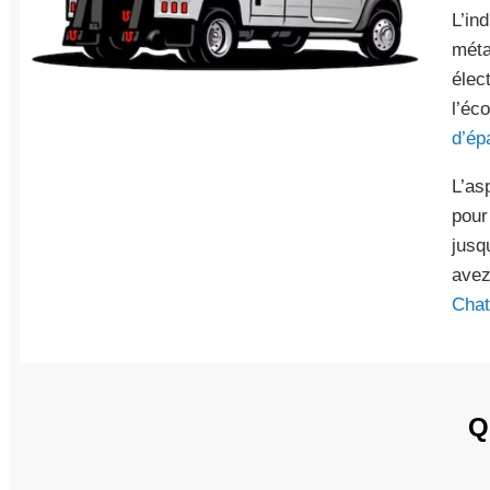
L’in
méta
élec
l’éc
d’ép
L’as
pour
jusq
avez
Chat
Q