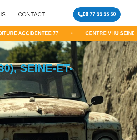
IS
CONTACT
09 77 55 55 50
ENTÉE 77
•
CENTRE VHU SEINE-ET-MARNE
), SEINE-ET-