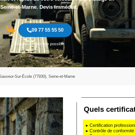
Seine-et-Marne. Devis immédiat.
09 77 55 55 50
Réponse immédiate possible
-Sauveur-Sur-École (77930), Seine-et-Marne
Quels certific
▸ Certification profession
▸ Contrôle de conformité 