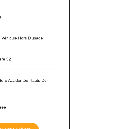
e
 Véhicule Hors D'usage
rre 92
iture Accidentée Hauts-De-
réé