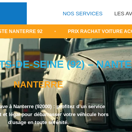
NOS SERVICES
LES AV
RE 92
•
PRIX RACHAT VOITURE ACCIDENTÉE H
S-DE-SEINE (92) – NANTE
NANTERRE
ve à Nanterre (92000) : profitez d’un service
it et légal pour débarrasser votre véhicule hors
d’usage en toute sérénité.