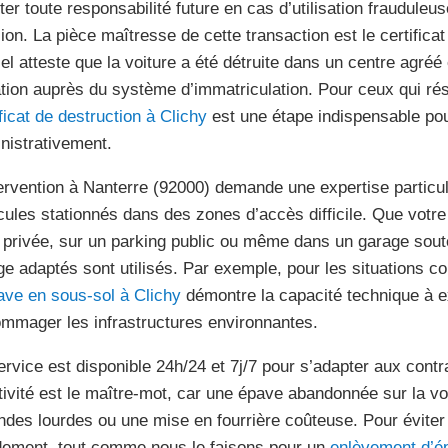
iter toute responsabilité future en cas d’utilisation fraudule
ion. La pièce maîtresse de cette transaction est le certific
ciel atteste que la voiture a été détruite dans un centre agréé
ation auprès du système d’immatriculation. Pour ceux qui rés
ificat de destruction à Clichy
est une étape indispensable pou
nistrativement.
tervention à Nanterre (92000) demande une expertise particu
cules stationnés dans des zones d’accès difficile. Que votre
 privée, sur un parking public ou même dans un garage sout
ge adaptés sont utilisés. Par exemple, pour les situations 
ave en sous-sol à Clichy
démontre la capacité technique à e
mmager les infrastructures environnantes.
ervice est disponible 24h/24 et 7j/7 pour s’adapter aux contr
tivité est le maître-mot, car une épave abandonnée sur la vo
des lourdes ou une mise en fourrière coûteuse. Pour éviter
dement, tout comme nous le faisons pour un
enlèvement d’é