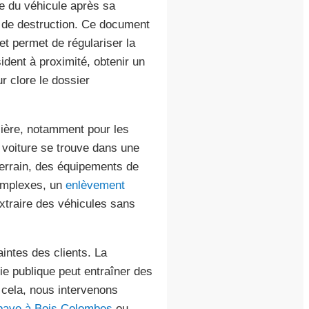
use du véhicule après sa
at de destruction. Ce document
 et permet de régulariser la
ident à proximité, obtenir un
r clore le dossier
lière, notamment pour les
 voiture se trouve dans une
errain, des équipements de
complexes, un
enlèvement
xtraire des véhicules sans
aintes des clients. La
ie publique peut entraîner des
 cela, nous intervenons
pave à Bois Colombes
ou