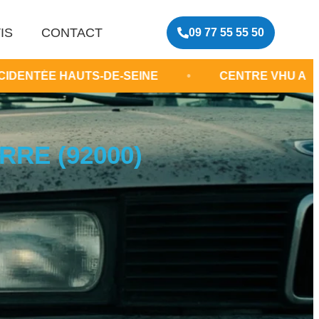
IS
CONTACT
09 77 55 55 50
AUTS-DE-SEINE
•
CENTRE VHU AGRÉÉ
•
RRE (92000)