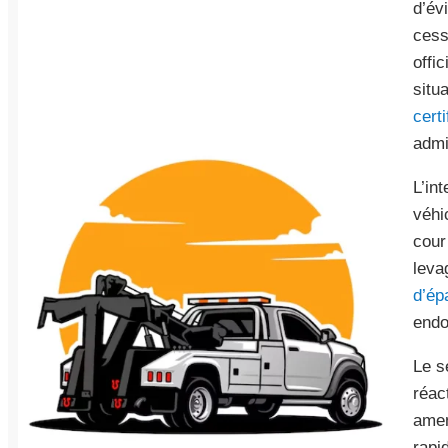
d’év
cess
offi
situ
cert
admi
L’in
véhi
cour
leva
d’ép
endo
Le s
réac
amen
rapi