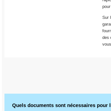
pour
Sur 
garan
fourn
des 
vous
Quels documents sont nécessaires pour l