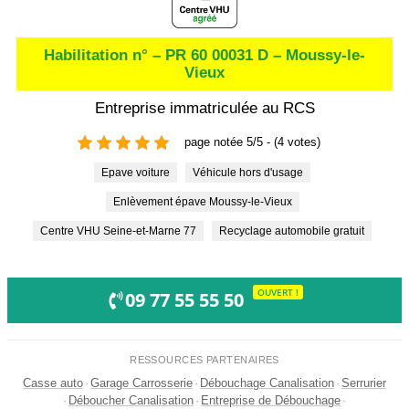
Habilitation n° – PR 60 00031 D – Moussy-le-
Vieux
Entreprise immatriculée au RCS
page notée 5/5 - (4 votes)
Epave voiture
Véhicule hors d'usage
Enlèvement épave Moussy-le-Vieux
Centre VHU Seine-et-Marne 77
Recyclage automobile gratuit
OUVERT !
09 77 55 55 50
RESSOURCES PARTENAIRES
Casse auto
·
Garage Carrosserie
·
Débouchage Canalisation
·
Serrurier
·
Déboucher Canalisation
·
Entreprise de Débouchage
·