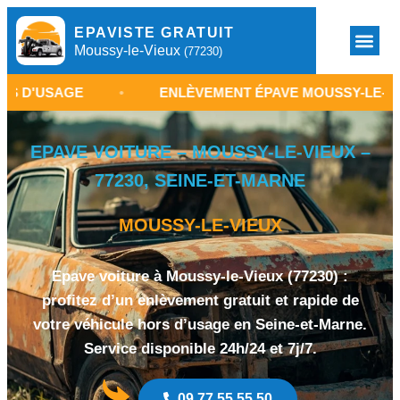
EPAVISTE GRATUIT
Moussy-le-Vieux
(77230)
GE
•
ENLÈVEMENT ÉPAVE MOUSSY-LE-VIEUX
•
EPAVE VOITURE – MOUSSY-LE-VIEUX –
77230, SEINE-ET-MARNE
MOUSSY-LE-VIEUX
Epave voiture à Moussy-le-Vieux (77230) :
profitez d’un enlèvement gratuit et rapide de
votre véhicule hors d’usage en Seine-et-Marne.
Service disponible 24h/24 et 7j/7.
09 77 55 55 50