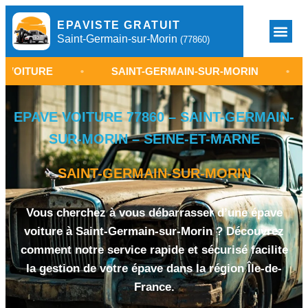
EPAVISTE GRATUIT
Saint-Germain-sur-Morin
(77860)
•
SAINT-GERMAIN-SUR-MORIN
•
ENLÈVEM
EPAVE VOITURE 77860 – SAINT-GERMAIN-
SUR-MORIN – SEINE-ET-MARNE
SAINT-GERMAIN-SUR-MORIN
Vous cherchez à vous débarrasser d’une épave
voiture à Saint-Germain-sur-Morin ? Découvrez
comment notre service rapide et sécurisé facilite
la gestion de votre épave dans la région Île-de-
France.