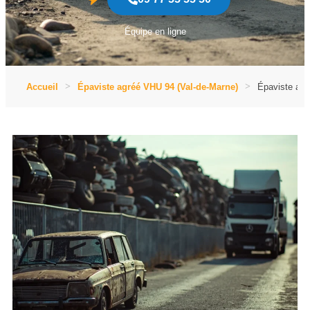
Équipe en ligne
Accueil
Épaviste agréé VHU 94 (Val-de-Marne)
Épaviste ag