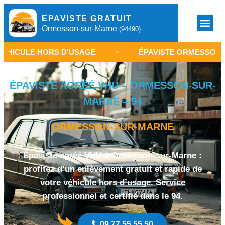
EPAVISTE GRATUIT
Ormesson-sur-Marne
(94490)
HORS D'USAGE
•
ÉPAVISTE ORMESSON-SUR-MARNE
ÉPAVISTE AGRÉÉ VHU – ORMESSON-SUR-
MARNE – 94
ORMESSON-SUR-MARNE
Épaviste agréé VHU à Ormesson-sur-Marne :
profitez d’un enlèvement gratuit et rapide de
votre véhicule hors d’usage. Service
professionnel et certifié dans le 94.
09 77 55 55 50