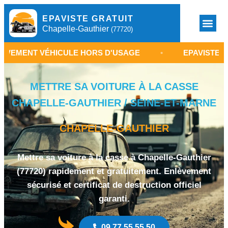
EPAVISTE GRATUIT
Chapelle-Gauthier
(77720)
VÉHICULE HORS D'USAGE
•
EPAVISTE CHAPELLE-
METTRE SA VOITURE À LA CASSE
CHAPELLE-GAUTHIER / SEINE-ET-MARNE
CHAPELLE-GAUTHIER
Mettre sa voiture à la casse à Chapelle-Gauthier
(77720) rapidement et gratuitement. Enlèvement
sécurisé et certificat de destruction officiel
garanti.
09 77 55 55 50