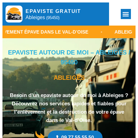
EPAVISTE GRATUIT
Ableiges
(95450)
ÉPAVE DANS LE VAL-D’OISE
•
ABLEIGES
•
EPAVISTE AUTOUR DE MOI – ABLEIGES /
95450
ABLEIGES
Besoin d’un epaviste autour de moi à Ableiges ?
Découvrez nos services rapides et fiables pour
l’enlèvement et la destruction de votre épave
dans le Val-d’Oise.
09 77 55 55 50