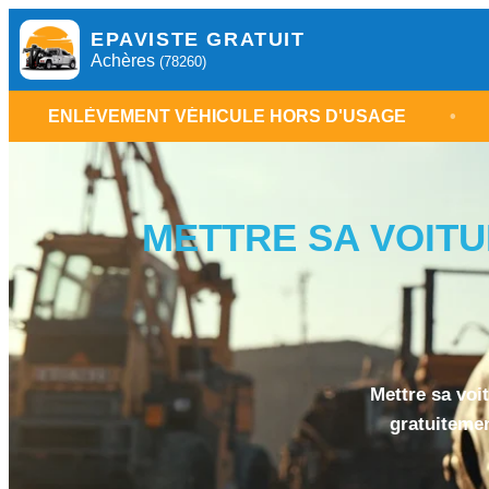
EPAVISTE GRATUIT
Achères
(78260)
MENT VÉHICULE HORS D'USAGE
•
ÉPAVISTE A
METTRE SA VOITU
Mettre sa voi
gratuitemen