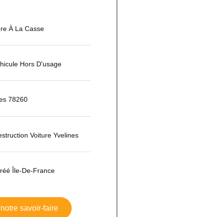
ure À La Casse
hicule Hors D'usage
res 78260
estruction Voiture Yvelines
réé Île-De-France
notre savoir-faire