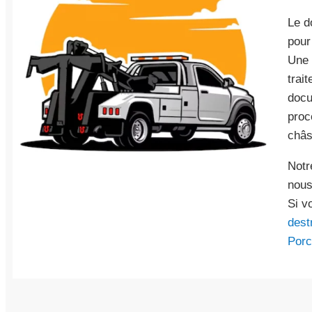
Le d
pour
Une 
trai
docu
proc
châs
Notr
nous
Si v
dest
Porc