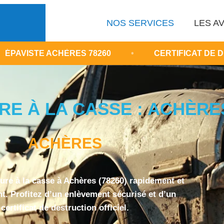
NOS SERVICES
LES AV
CHÈRES 78260
•
CERTIFICAT DE DESTRUCTION
RE À LA CASSE : ACHÈRES
ACHÈRES
ture à la casse à Achères (78260) rapidement et
t. Profitez d’un enlèvement sécurisé et d’un
certificat de destruction officiel.