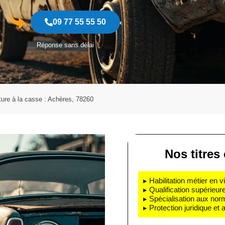
09 77 55 55 50
Réponse sans délai
ture à la casse : Achères, 78260
Nos titres 
▸ Habilitation métier en v
▸ Qualification supérieur
▸ Spécialisation aux nor
▸ Protection juridique et