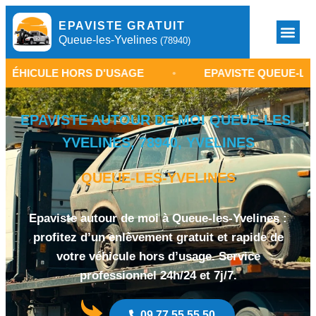
EPAVISTE GRATUIT
Queue-les-Yvelines
(78940)
 HORS D'USAGE
•
EPAVISTE QUEUE-LES-YVELINES 
EPAVISTE AUTOUR DE MOI QUEUE-LES-
YVELINES, 78940, YVELINES
QUEUE-LES-YVELINES
Epaviste autour de moi à Queue-les-Yvelines :
profitez d’un enlèvement gratuit et rapide de
votre véhicule hors d’usage. Service
professionnel 24h/24 et 7j/7.
09 77 55 55 50