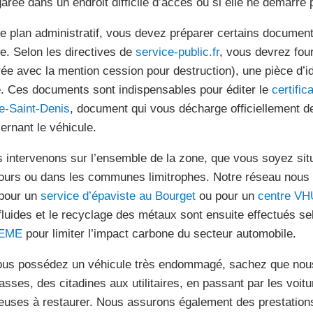
garée dans un endroit difficile d’accès ou si elle ne démarre p
le plan administratif, vous devez préparer certains document
de. Selon les directives de
service-public.fr
, vous devrez four
rée avec la mention cession pour destruction), une pièce d’ide
. Ces documents sont indispensables pour éditer le
certific
e-Saint-Denis
, document qui vous décharge officiellement de
ernant le véhicule.
 intervenons sur l’ensemble de la zone, que vous soyez situ
ours ou dans les communes limitrophes. Notre réseau nous p
pour un
service d’épaviste au Bourget
ou pour un
centre VH
fluides et le recyclage des métaux sont ensuite effectués 
EME
pour limiter l’impact carbone du secteur automobile.
ous possédez un véhicule très endommagé, sachez que nous 
asses, des citadines aux utilitaires, en passant par les voitu
euses à restaurer. Nous assurons également des prestations