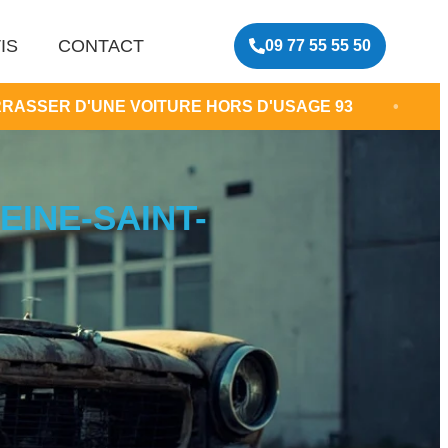
IS
CONTACT
09 77 55 55 50
VOITURE HORS D'USAGE 93
•
DESTRUCTION 
EINE-SAINT-