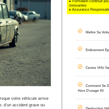
▸ Formation continue pou
innovantes
▸ Assurance Responsabili
Mettre Sa Voit
Enlèvement Ép
Centre VHU Se
Comment Se Dé
Hors D'usage 93
rsque votre véhicule arrive
le, d’un accident grave ou
Destruction Vé