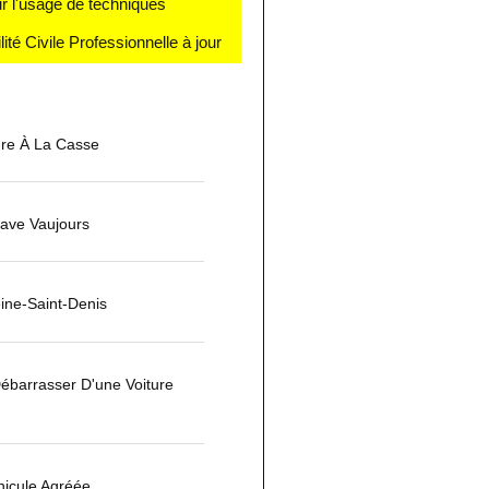
r l'usage de techniques
té Civile Professionnelle à jour
ure À La Casse
ave Vaujours
ine-Saint-Denis
barrasser D'une Voiture
hicule Agréée