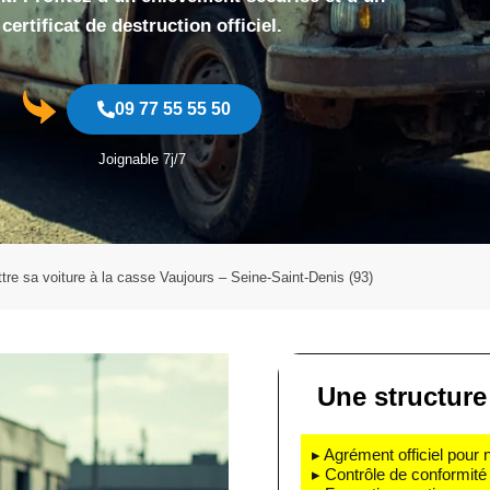
certificat de destruction officiel.
09 77 55 55 50
Joignable 7j/7
tre sa voiture à la casse Vaujours – Seine-Saint-Denis (93)
Une structure 
▸ Agrément officiel pour 
▸ Contrôle de conformité 