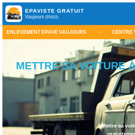
EPAVISTE GRATUIT
Vaujours
(93410)
T ÉPAVE VAUJOURS
•
CENTRE VHU SEINE-SAI
METTRE SA VOITURE À
Mettre sa voit
gratuitemen