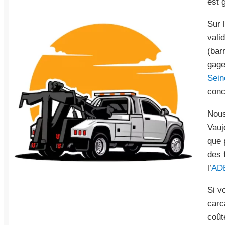
est 
Sur 
vali
(bar
gage
Sein
conc
Nous
Vauj
que 
des 
l’
AD
Si v
carc
coût