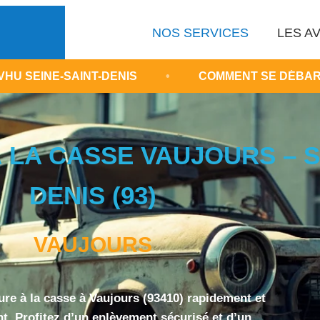
NOS SERVICES
LES AV
NT-DENIS
•
COMMENT SE DÉBARRASSER D'UNE 
 LA CASSE VAUJOURS – S
DENIS (93)
VAUJOURS
ure à la casse à Vaujours (93410) rapidement et
t. Profitez d’un enlèvement sécurisé et d’un