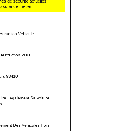
mes de sécurité actuelles
 assurance métier
estruction Véhicule
 Destruction VHU
urs 93410
ire Légalement Sa Voiture
is
tement Des Véhicules Hors