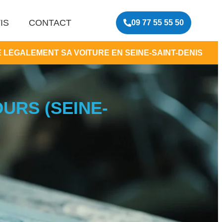
IS
CONTACT
09 77 55 55 50
OITURE EN SEINE-SAINT-DENIS
•
CENTRE DE
URS (SEINE-