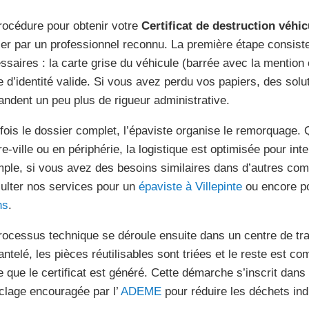
rocédure pour obtenir votre
Certificat de destruction véhic
er par un professionnel reconnu. La première étape consis
ssaires : la carte grise du véhicule (barrée avec la mention
e d’identité valide. Si vous avez perdu vos papiers, des solut
ndent un peu plus de rigueur administrative.
fois le dossier complet, l’épaviste organise le remorquage.
re-ville ou en périphérie, la logistique est optimisée pour int
ple, si vous avez des besoins similaires dans d’autres c
ulter nos services pour un
épaviste à Villepinte
ou encore p
ns
.
rocessus technique se déroule ensuite dans un centre de tra
ntelé, les pièces réutilisables sont triées et le reste est co
e que le certificat est généré. Cette démarche s’inscrit dans
clage encouragée par l’
ADEME
pour réduire les déchets indu