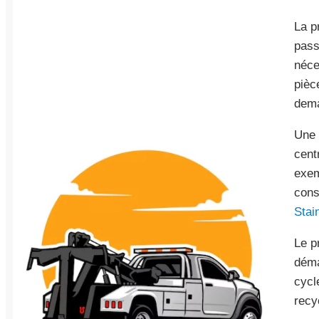
La p
pass
néce
pièc
dema
Une 
cent
exem
cons
Stai
Le p
déma
cycl
recy