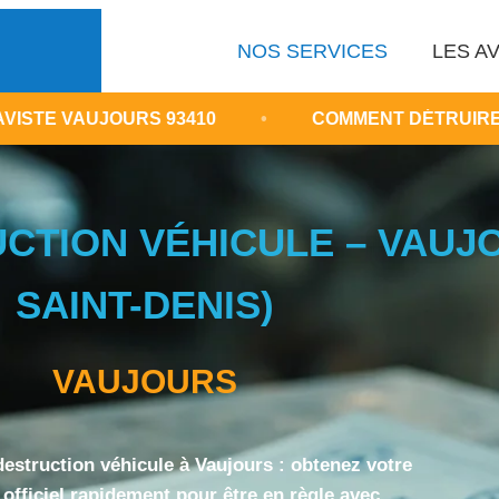
NOS SERVICES
LES AV
93410
•
COMMENT DÉTRUIRE LÉGALEMENT SA V
CTION VÉHICULE – VAUJO
SAINT-DENIS)
VAUJOURS
 destruction véhicule à Vaujours : obtenez votre
officiel rapidement pour être en règle avec