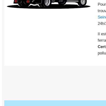
Pour
trou
Sein
24h/
Il e
ferr
Cert
poll