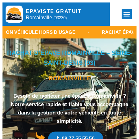
EPAVISTE GRATUIT
Romainville
(93230)
ICULE HORS D’USAGE
•
RACHAT ÉPAVE ROMAINVI
RACHAT D’ÉPAVE ROMAINVILLE – SEINE-
SAINT-DENIS (93)
ROMAINVILLE
Besoin de racheter une épave à Romainville ?
Notre service rapide et fiable vous accompagne
dans la gestion de votre véhicule en toute
simplicité.
09 77 55 55 50