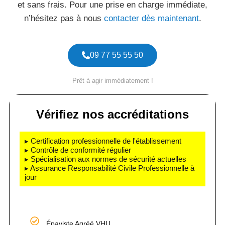
et sans frais. Pour une prise en charge immédiate,
n’hésitez pas à nous
contacter dès maintenant
.
09 77 55 55 50
Prêt à agir immédiatement !
Vérifiez nos accréditations
▸ Certification professionnelle de l'établissement
▸ Contrôle de conformité régulier
▸ Spécialisation aux normes de sécurité actuelles
▸ Assurance Responsabilité Civile Professionnelle à
jour
Épaviste Agréé VHU