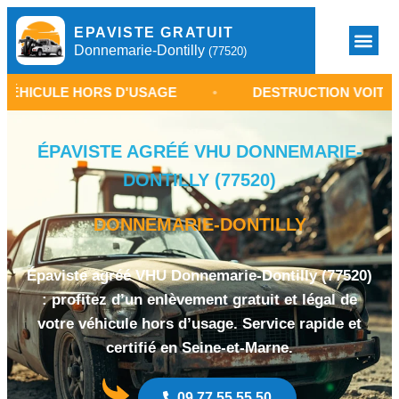
EPAVISTE GRATUIT
Donnemarie-Dontilly
(77520)
 HORS D'USAGE
•
DESTRUCTION VOITURE DONNE
ÉPAVISTE AGRÉÉ VHU DONNEMARIE-
DONTILLY (77520)
DONNEMARIE-DONTILLY
Épaviste agréé VHU Donnemarie-Dontilly (77520)
: profitez d’un enlèvement gratuit et légal de
votre véhicule hors d’usage. Service rapide et
certifié en Seine-et-Marne.
09 77 55 55 50