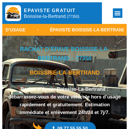
EPAVISTE GRATUIT
Boissise-la-Bertrand
(77350)
E
•
ÉPAVISTE BOISSISE-LA-BERTRAND
•
E
RACHAT D’ÉPAVE BOISSISE-LA-
BERTRAND – 77350
BOISSISE-LA-BERTRAND
Rachat d’épave Boissise-La-Bertrand :
débarrassez-vous de votre véhicule hors d’usage
rapidement et gratuitement. Estimation
immédiate et enlèvement 24h/24 et 7j/7.
09 77 55 55 50