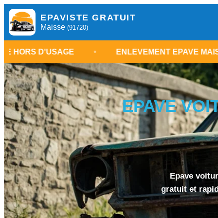
EPAVISTE GRATUIT
Maisse
(91720)
'USAGE
•
ENLÈVEMENT ÉPAVE MAISSE 91
•
EPAVE VOI
Epave voitur
gratuit et rapi