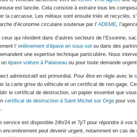
ureuse est lancée. Cela consiste à extraire tous les compo
er la carcasse. Les métaux sont ensuite triés et recyclés, s’
rche d’économie circulaire soutenue par l’
ADEME
, l’agenc
 ceux qui résident dans d’autres secteurs de l’Essonne, s
ement l’
enlèvement d’épave en sous-sol
ou dans des parking
demandent une expertise technique particulière. Nous inter
 un
épave voiture à Palaiseau
ou pour toute demande urgente
pect administratif est primordial. Pour être en règle avec le
s
nir la carte grise du véhicule et un certificat de non-gage. 
ablir le certificat de destruction, un papier essentiel que vo
un
certificat de destruction à Saint Michel sur Orge
pour vos 
.
e service est disponible 24h/24 et 7j/7 pour répondre à vos
n encombrement peut devenir urgent, notamment en cas de 