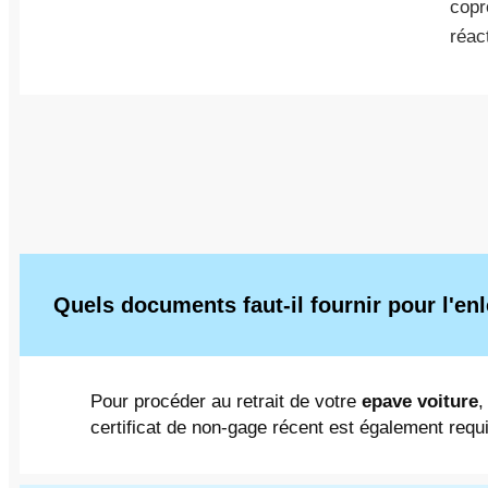
copr
réact
Quels documents faut-il fournir pour l'en
Pour procéder au retrait de votre
epave voiture
,
certificat de non-gage récent est également requi