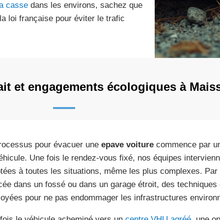
la casse
dans les environs, sachez que
 loi française pour éviter le trafic
ait et engagements écologiques à Mais
rocessus pour évacuer une
epave voiture
commence par une 
éhicule. Une fois le rendez-vous fixé, nos équipes intervie
tées à toutes les situations, même les plus complexes. Par 
cée dans un fossé ou dans un garage étroit, des techniques 
oyées pour ne pas endommager les infrastructures environ
fois le véhicule acheminé vers un
centre VHU agréé
, une op