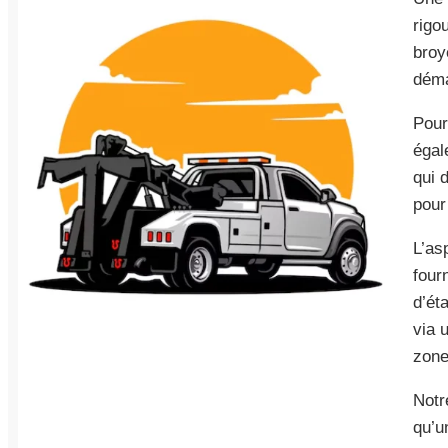
rigo
broy
déma
Pour
égal
qui 
pour
L’as
four
d’ét
via 
zone
Notr
qu’u