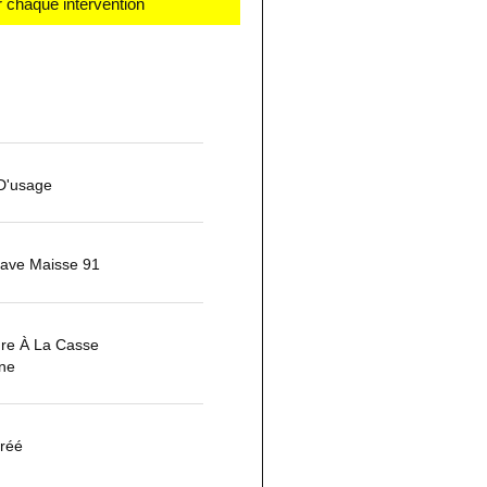
 chaque intervention
 D'usage
ave Maisse 91
ure À La Casse
ne
réé