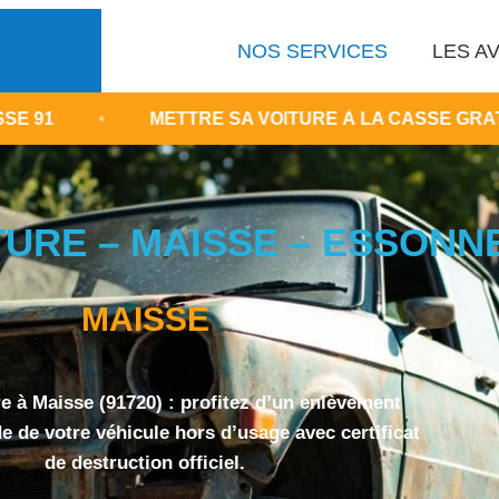
NOS SERVICES
LES AV
METTRE SA VOITURE À LA CASSE GRATUITEMENT
TURE – MAISSE – ESSONN
MAISSE
e à Maisse (91720) : profitez d’un enlèvement
de de votre véhicule hors d’usage avec certificat
de destruction officiel.