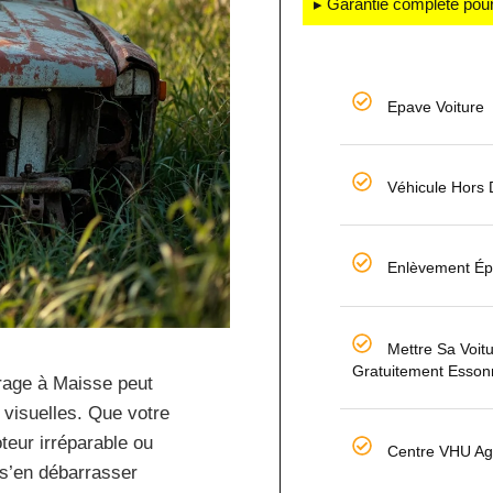
▸ Garantie complète pour
Epave Voiture
Véhicule Hors
Enlèvement Ép
Mettre Sa Voit
Gratuitement Esson
rage à Maisse peut
 visuelles. Que votre
teur irréparable ou
Centre VHU Ag
 s’en débarrasser