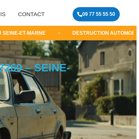
IS
CONTACT
09 77 55 55 50
ARNE
•
DESTRUCTION AUTOMOBILE GRATUITE
260 – SEINE-