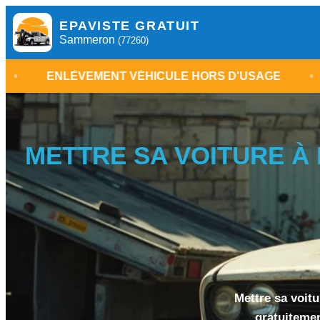
EPAVISTE GRATUIT
Sammeron
(77260)
VEMENT VÉHICULE HORS D'USAGE
•
EPAVISTE
METTRE SA VOITURE À 
Mettre sa voit
gratuitemen