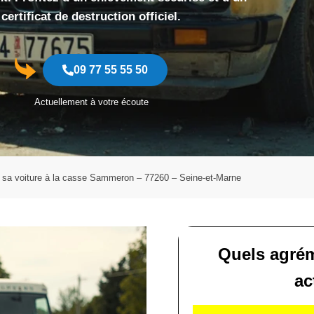
certificat de destruction officiel.
09 77 55 55 50
Actuellement à votre écoute
 sa voiture à la casse Sammeron – 77260 – Seine-et-Marne
Quels agrém
ac