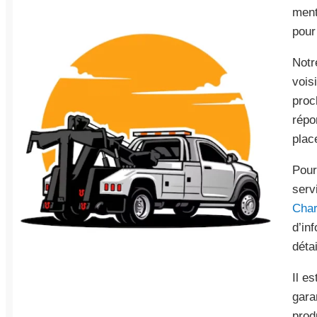
ment
pour
Notr
vois
proc
répo
plac
Pour
serv
Char
d’in
déta
Il e
gara
prod