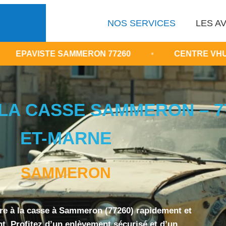
NOS SERVICES
LES AV
 SAMMERON 77260
•
CENTRE VHU SEINE-ET-M
LA CASSE SAMMERON – 77
ET-MARNE
SAMMERON
ure à la casse à Sammeron (77260) rapidement et
t. Profitez d’un enlèvement sécurisé et d’un