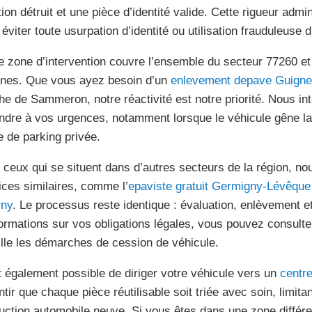
ion détruit et une pièce d’identité valide. Cette rigueur admi
 éviter toute usurpation d’identité ou utilisation frauduleuse 
e zone d’intervention couvre l’ensemble du secteur 77260 
ines. Que vous ayez besoin d’un
enlevement depave Guign
he de Sammeron, notre réactivité est notre priorité. Nous in
ndre à vos urgences, notamment lorsque le véhicule gêne la
e de parking privée.
 ceux qui se situent dans d’autres secteurs de la région, 
ices similaires, comme l’
epaviste gratuit Germigny-Lévêque
ny
. Le processus reste identique : évaluation, enlèvement et 
formations sur vos obligations légales, vous pouvez consulte
ille les démarches de cession de véhicule.
st également possible de diriger votre véhicule vers un
centr
ntir que chaque pièce réutilisable soit triée avec soin, limita
uction automobile neuve. Si vous êtes dans une zone différ