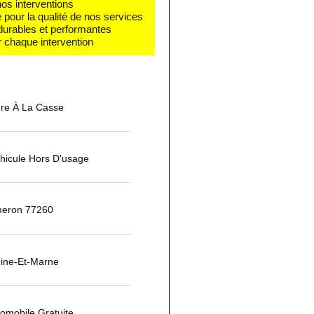
nos interventions
e pour la qualité de nos services
 durables et performantes
 chaque intervention
ure À La Casse
hicule Hors D'usage
meron 77260
ine-Et-Marne
tomobile Gratuite