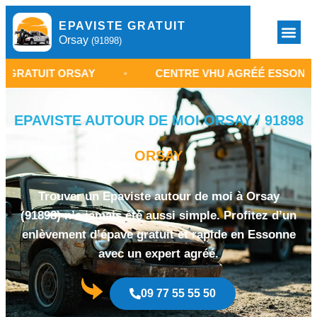
EPAVISTE GRATUIT
Orsay
(91898)
T ORSAY
•
CENTRE VHU AGRÉÉ ESSONNE
•
EPAVISTE AUTOUR DE MOI ORSAY / 91898
ORSAY
Trouver un Epaviste autour de moi à Orsay
(91898) n’a jamais été aussi simple. Profitez d’un
enlèvement d’épave gratuit et rapide en Essonne
avec un expert agréé.
09 77 55 55 50