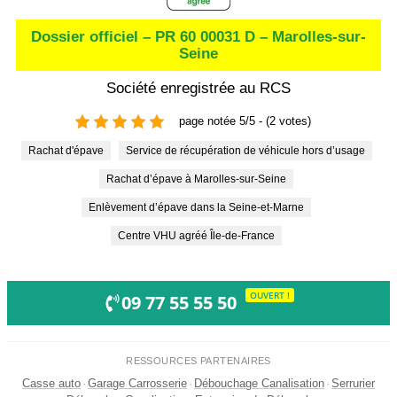
Dossier officiel – PR 60 00031 D – Marolles-sur-
Seine
Société enregistrée au RCS
page notée 5/5 - (2 votes)
Rachat d'épave
Service de récupération de véhicule hors d’usage
Rachat d’épave à Marolles-sur-Seine
Enlèvement d’épave dans la Seine-et-Marne
Centre VHU agréé Île-de-France
OUVERT !
09 77 55 55 50
RESSOURCES PARTENAIRES
Casse auto
·
Garage Carrosserie
·
Débouchage Canalisation
·
Serrurier