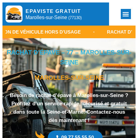
EPAVISTE GRATUIT
Marolles-sur-Seine
(77130)
HICULE HORS D’USAGE
•
RACHAT D’ÉPAVE À MAR
RACHAT D’ÉPAVE – 77 – MAROLLES-SUR-
SEINE
MAROLLES-SUR-SEINE
Besoin de rachat d’épave à Marolles-sur-Seine ?
Profitez d’un service rapide, sécurisé et gratuit
dans toute la Seine-et-Marne. Contactez-nous
dès maintenant !
09 77 55 55 50