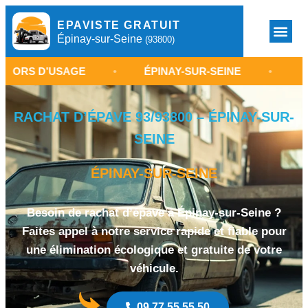
EPAVISTE GRATUIT
Épinay-sur-Seine
(93800)
USAGE
•
ÉPINAY-SUR-SEINE
•
SERVICE DE 
RACHAT D’ÉPAVE 93/93800 – ÉPINAY-SUR-
SEINE
ÉPINAY-SUR-SEINE
Besoin de rachat d’épave à Épinay-sur-Seine ?
Faites appel à notre service rapide et fiable pour
une élimination écologique et gratuite de votre
véhicule.
09 77 55 55 50