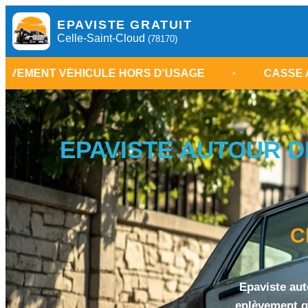
EPAVISTE GRATUIT
Celle-Saint-Cloud
(78170)
ULE HORS D'USAGE
•
CASSE AUTOMOBILE CEL
EPAVISTE AUTOUR DE
C
Epaviste aut
enlèvement gr