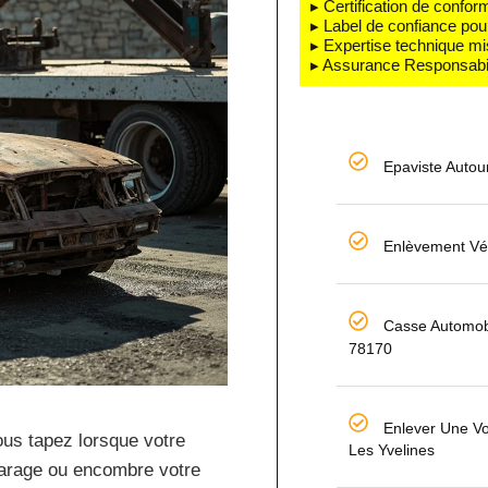
▸ Certification de confo
▸ Label de confiance pou
▸ Expertise technique mi
▸ Assurance Responsabili
Epaviste Autou
Enlèvement Vé
Casse Automobi
78170
Enlever Une Vo
ous tapez lorsque votre
Les Yvelines
garage ou encombre votre