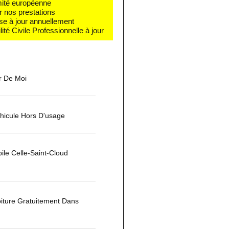
rmité européenne
r nos prestations
se à jour annuellement
té Civile Professionnelle à jour
r De Moi
hicule Hors D'usage
le Celle-Saint-Cloud
iture Gratuitement Dans