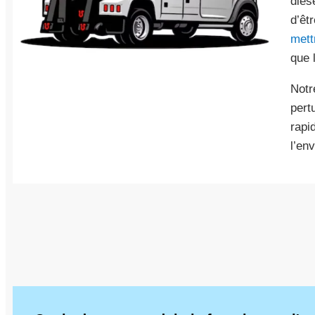
dies
d’êt
mett
que l
Notr
pert
rapid
l’en