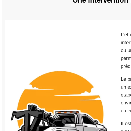
Une intervention 
L’ef
inte
ou u
perm
préc
Le p
un e
étap
envi
ou e
Il e