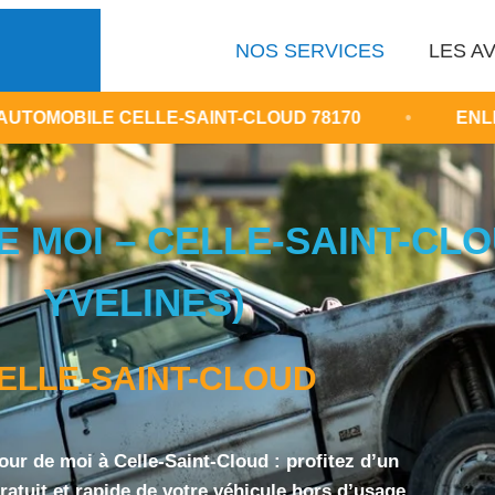
NOS SERVICES
LES AV
LE-SAINT-CLOUD 78170
•
ENLEVER UNE VOITU
 MOI – CELLE-SAINT-CLOU
YVELINES)
ELLE-SAINT-CLOUD
our de moi à Celle-Saint-Cloud : profitez d’un
atuit et rapide de votre véhicule hors d’usage