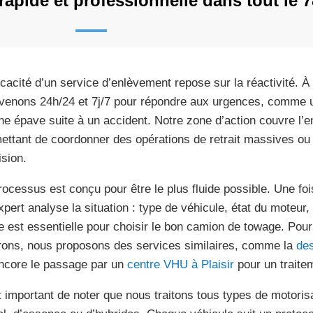
rapide et professionnelle dans tout le 7
ficacité d’un service d’enlèvement repose sur la réactivité. 
rvenons 24h/24 et 7j/7 pour répondre aux urgences, comme 
ne épave suite à un accident. Notre zone d’action couvre l’
ettant de coordonner des opérations de retrait massives o
ision.
rocessus est conçu pour être le plus fluide possible. Une fo
xpert analyse la situation : type de véhicule, état du moteur, 
e est essentielle pour choisir le bon camion de towage. Pour
rons, nous proposons des services similaires, comme la
des
ncore le passage par un
centre VHU à Plaisir
pour un traite
st important de noter que nous traitons tous types de motorisa