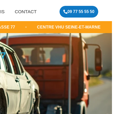
IS
CONTACT
09 77 55 55 50
•
CENTRE VHU SEINE-ET-MARNE
•
EPAVE 
77