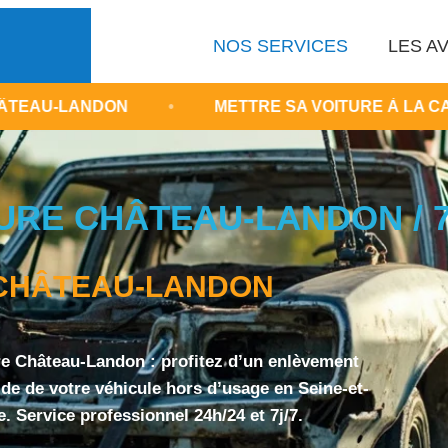
NOS SERVICES
LES AV
DON
•
METTRE SA VOITURE À LA CASSE 77
URE CHÂTEAU-LANDON / 
CHÂTEAU-LANDON
re Château-Landon : profitez d’un enlèvement
pide de votre véhicule hors d’usage en Seine-et-
. Service professionnel 24h/24 et 7j/7.