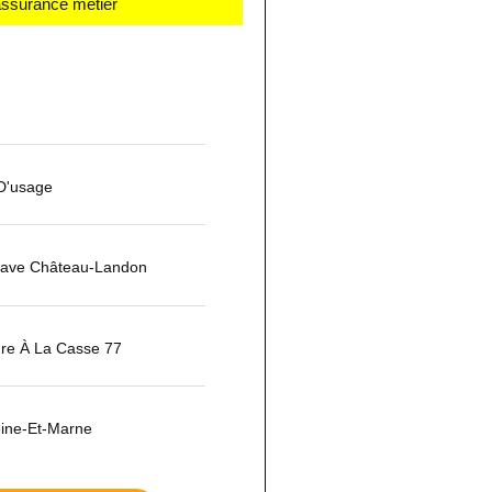
 assurance métier
 D'usage
pave Château-Landon
ure À La Casse 77
ine-Et-Marne