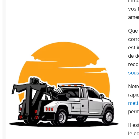
infr
vos 
amen
Que 
corr
est 
de d
reco
sous
Notr
rapi
mett
perm
Il e
le c