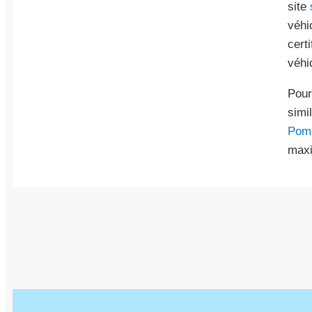
site
véhi
cert
véhi
Pour
simi
Pom
maxim