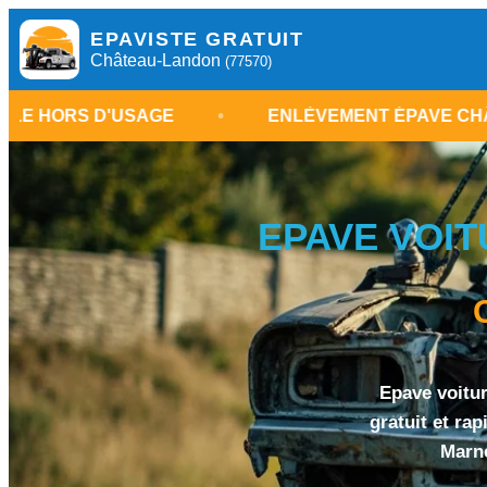
EPAVISTE GRATUIT
Château-Landon
(77570)
D'USAGE
•
ENLÈVEMENT ÉPAVE CHÂTEAU-LAN
EPAVE VOIT
Epave voitu
gratuit et ra
Marne