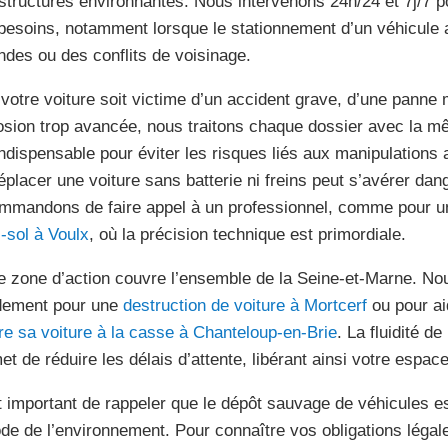
astructures environnantes. Nous intervenons 24h/24 et 7j/7 p
besoins, notamment lorsque le stationnement d’un véhicule 
des ou des conflits de voisinage.
votre voiture soit victime d’un accident grave, d’une panne 
osion trop avancée, nous traitons chaque dossier avec la mê
indispensable pour éviter les risques liés aux manipulations
éplacer une voiture sans batterie ni freins peut s’avérer da
mmandons de faire appel à un professionnel, comme pour 
-sol à Voulx
, où la précision technique est primordiale.
e zone d’action couvre l’ensemble de la Seine-et-Marne. Nou
dement pour une
destruction de voiture à Mortcerf
ou pour aid
re sa voiture à la casse à Chanteloup-en-Brie
. La fluidité d
et de réduire les délais d’attente, libérant ainsi votre espa
st important de rappeler que le dépôt sauvage de véhicules 
ode de l’environnement. Pour connaître vos obligations légal