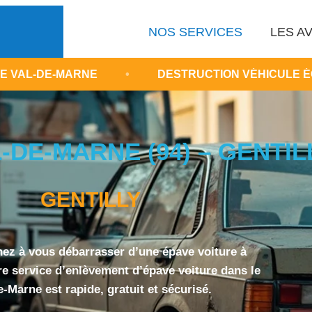
NOS SERVICES
LES AV
RNE
•
DESTRUCTION VÉHICULE ÉCOLOGIQUE G
DE-MARNE (94) – GENTILL
GENTILLY
ez à vous débarrasser d’une épave voiture à
re service d’enlèvement d’épave voiture dans le
e-Marne est rapide, gratuit et sécurisé.