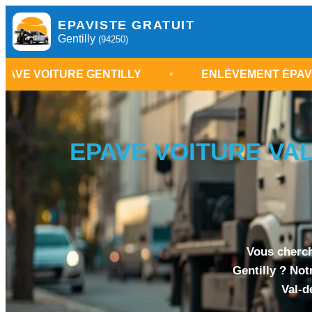
EPAVISTE GRATUIT
Gentilly
(94250)
 GENTILLY
•
ENLÈVEMENT ÉPAVE VAL-DE-MA
EPAVE VOITURE VAL-
Vous cherch
Gentilly ? Not
Val-d