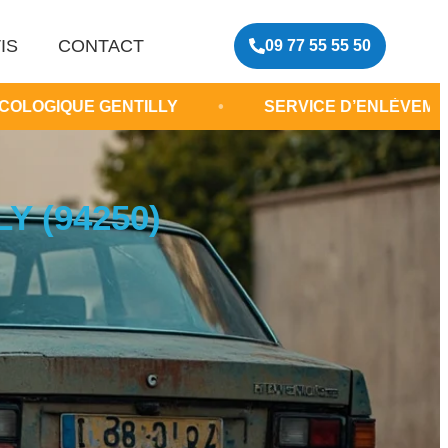
IS
CONTACT
09 77 55 55 50
ENTILLY
•
SERVICE D’ENLÈVEMENT ÉPAVE DAN
Y (94250)