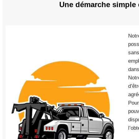
Une démarche simple e
Notr
poss
sans
empl
dans
Notr
d’êt
agré
Pour
pouv
disp
l’ob