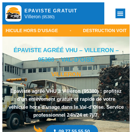
EPAVISTE GRATUIT
Villeron
(95380)
E HORS D'USAGE
•
DESTRUCTION VOITURE VILLER
ÉPAVISTE AGRÉÉ VHU – VILLERON –
95380 – VAL-D’OISE
VILLERON
Épaviste agréé VHU à Villeron (95380) : profitez
d’un enlèvement gratuit et rapide de votre
véhicule hors d’usage dans le Val-d’Oise. Service
professionnel 24h/24 et 7j/7.
09 77 55 55 50