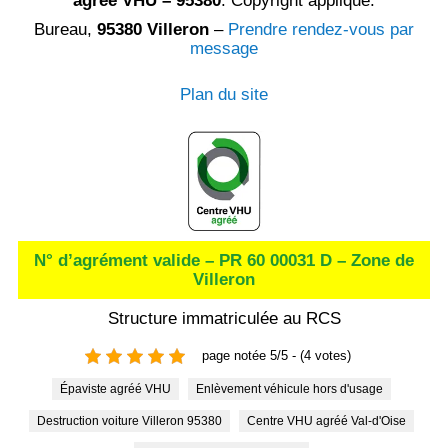
agréé VHU – 95380
. Copyright appliqué.
Bureau,
95380 Villeron
–
Prendre rendez-vous par
message
Plan du site
N° d’agrément valide – PR 60 00031 D – Zone de
Villeron
Structure immatriculée au RCS
page notée 5/5 - (4 votes)
Épaviste agréé VHU
Enlèvement véhicule hors d'usage
Destruction voiture Villeron 95380
Centre VHU agréé Val-d'Oise