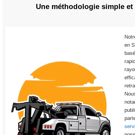
Une méthodologie simple et 
Notr
en S
basé
rapi
rayo
effi
retr
Nous
nota
publ
part
serv
poss