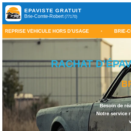
EPAVISTE GRATUIT
Brie-Comte-Robert
(77170)
HICULE HORS D’USAGE
•
BRIE-COMTE-ROBER
RACHAT D’ÉPAV
B
Besoin de réa
Notre service 