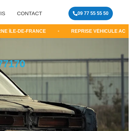
IS
CONTACT
09 77 55 55 50
RANCE
•
REPRISE VÉHICULE ACCIDENTÉ BRIE-
77170