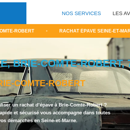
NOS SERVICES
LES AV
T
•
RACHAT ÉPAVE SEINE-ET-MARNE ÎLE-DE-F
E, BRIE-COMTE-ROBERT, 
RIE-COMTE-ROBERT
liser un rachat d’épave à Brie-Comte-Robert ?
rapide et sécurisé vous accompagne dans toutes
vos démarches en Seine-et-Marne.