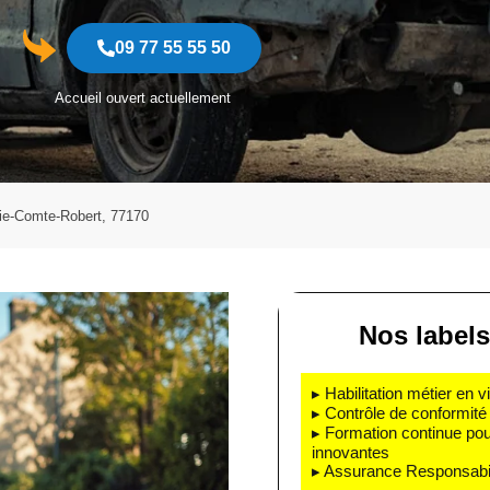
09 77 55 55 50
Accueil ouvert actuellement
ie-Comte-Robert, 77170
Nos labels
▸ Habilitation métier en v
▸ Contrôle de conformité 
▸ Formation continue pou
innovantes
▸ Assurance Responsabili