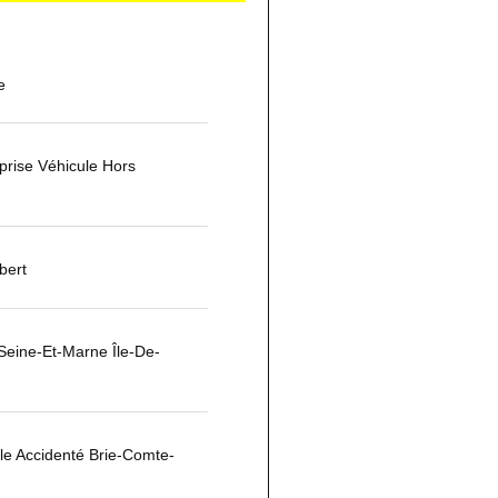
e
prise Véhicule Hors
bert
Seine-Et-Marne Île-De-
le Accidenté Brie-Comte-